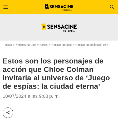
menu
search
Inicio
Noticias de Cine y Series
Noticias de cine
Noticias de películas: Estreno de película
Estos son los personajes de
acción que Chloe Colman
invitaría al universo de ‘Juego
de espías: la ciudad eterna'
18/07/2024 a las 9:03 p. m.
Mafab
Compartir esta noticia