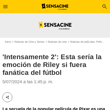
menu
search
Inicio
Noticias de Cine y Series
Noticias de cine
Noticias de películas: Película - ¿Sabías que...?
'Intensamente 2': Esta sería la
emoción de Riley si fuera
fanática del fútbol
SensaCine Colombia
5/07/2024 a las 1:45 p. m.
Compartir esta noticia
La secuela de la popular película de Pixar es una