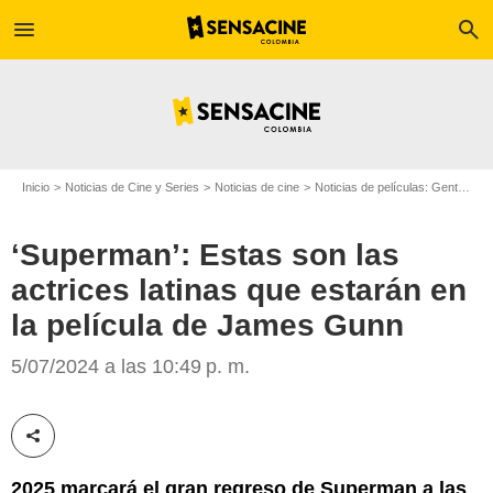
menu
search
Inicio
Noticias de Cine y Series
Noticias de cine
Noticias de películas: Gente
‘S
‘Superman’: Estas son las
actrices latinas que estarán en
la película de James Gunn
DC Films
5/07/2024 a las 10:49 p. m.
Compartir esta noticia
2025 marcará el gran regreso de Superman a las