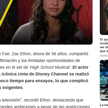
Disney+
Si qu
moder
ver e
que n
y Fair, Zac Efron, ahora de 36 años, compartió
marte
filmación y las limitadas oportunidades de
tes en el set de
'High School Musical'
.
El actor
a icónica cinta de Disney Channel se realizó
 poco tiempo para ensayos, lo que complicó
s exigentes
.
 televisión", recordó Efron, destacando que
La tr
grandes ambiciones a pesar de las restricciones