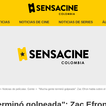
ICIAS
NOTICIAS DE CINE
NOTICIAS DE SERIES
Á
SensaCine Colombia
Noticias de películas: Gente
"Mucha gente terminó golpeada": Zac Efron habla sobre el i
erminó golpeada": Zac Efron