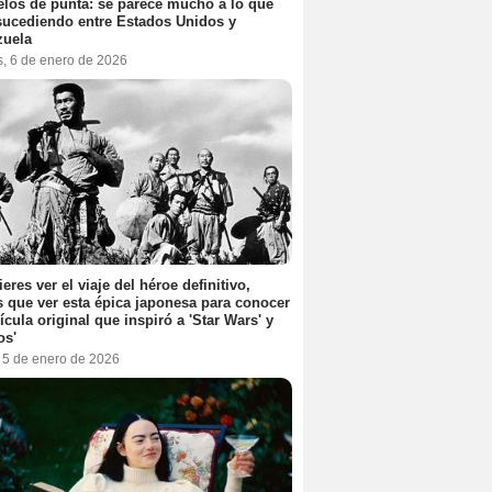
elos de punta: se parece mucho a lo que
sucediendo entre Estados Unidos y
zuela
s, 6 de enero de 2026
ieres ver el viaje del héroe definitivo,
s que ver esta épica japonesa para conocer
lícula original que inspiró a 'Star Wars' y
os'
, 5 de enero de 2026