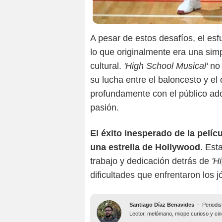
A pesar de estos desafíos, el esf
lo que originalmente era una sim
cultural.
'High School Musical'
no 
su lucha entre el baloncesto y e
profundamente con el público ado
pasión.
El éxito inesperado de la pelí
una estrella de Hollywood
. Est
trabajo y dedicación detrás de
'H
dificultades que enfrentaron los 
Santiago Díaz Benavides
-
Periodis
Lector, melómano, miope curioso y ciné