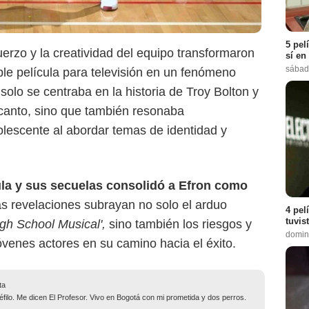
5 pel
uerzo y la creatividad del equipo transformaron
sí en
sábad
ple película para televisión en un fenómeno
solo se centraba en la historia de Troy Bolton y
l canto, sino que también resonaba
lescente al abordar temas de identidad y
cula y sus secuelas consolidó a Efron como
as revelaciones subrayan no solo el arduo
4 pel
tuvis
igh School Musical',
sino también los riesgos y
domin
jóvenes actores en su camino hacia el éxito.
ta
filo. Me dicen El Profesor. Vivo en Bogotá con mi prometida y dos perros.