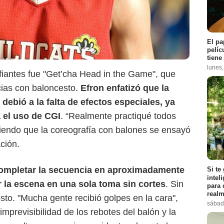
El pa
pelíc
Disney+
tiene
lunes
iantes fue "Get’cha Head in the Game", que
cias con baloncesto.
Efron enfatizó que la
debió a la falta de efectos especiales, ya
 el uso de CGI
. “Realmente practiqué todos
adiendo que la coreografía con balones se ensayó
ción.
 completar la secuencia en aproximadamente
Si te
intel
 la escena en una sola toma sin cortes
. Sin
para 
realm
sto. "Mucha gente recibió golpes en la cara",
sábad
mprevisibilidad de los rebotes del balón y la