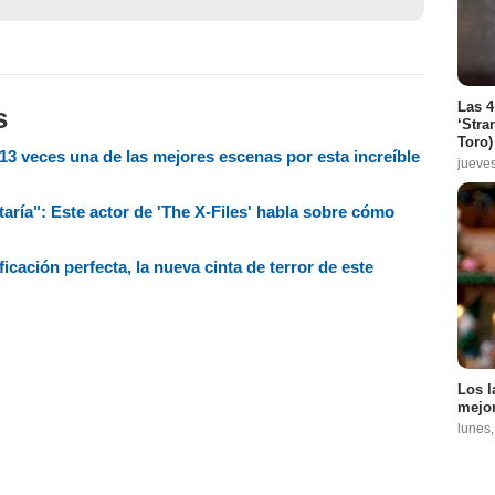
Las 4
s
‘Stra
Toro)
r 13 veces una de las mejores escenas por esta increíble
jueve
taría": Este actor de 'The X-Files' habla sobre cómo
ficación perfecta, la nueva cinta de terror de este
Los l
mejor
lunes