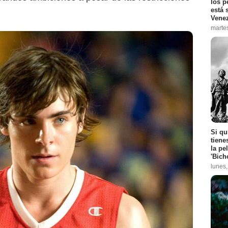
los p
está 
Vene
marte
Si qu
tiene
la pe
'Bich
lunes