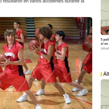
o resultaron en varios accidentes durante la
5 pel
sí en
sábad
Ál