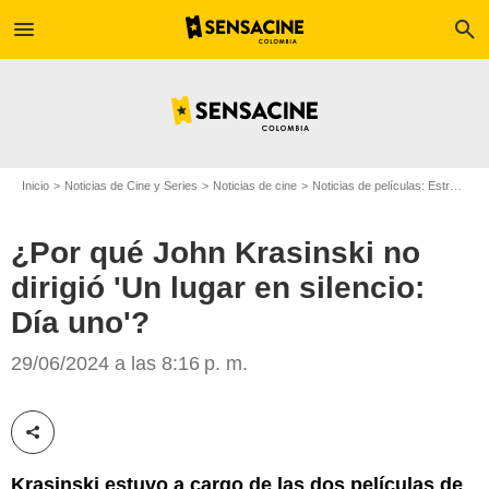
menu
search
Inicio
Noticias de Cine y Series
Noticias de cine
Noticias de películas: Estreno de película
¿Por qué John Krasinski no
dirigió 'Un lugar en silencio:
Día uno'?
Men's Health
29/06/2024 a las 8:16 p. m.
Compartir esta noticia
Krasinski estuvo a cargo de las dos películas de