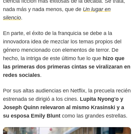
ciencia ficción más exitosas de la década. Se trata,
nada más y nada menos, que de
Un lugar en
silencio
.
En parte, el éxito de la franquicia se debe a la
innovadora idea de mezclar los temas propios del
género mencionado con elementos de terror. De
hecho, la intriga de este último fue lo que
hizo que
Platinum Dunes
las primeras dos primeras cintas se viralizaran en
redes sociales
.
Por sus altas audiencias en Netflix, la precuela recién
estrenada se dirigió a los cines.
Lupita Nyong'o y
Joseph Quinn relevaron al mismo Krasinski y a
su esposa Emily Blunt
como las grandes estrellas.