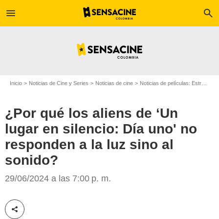
menu
search
Inicio
Noticias de Cine y Series
Noticias de cine
Noticias de películas: Estreno de película
¿Por qué los aliens de ‘Un
lugar en silencio: Día uno' no
responden a la luz sino al
Platinum Dunes
sonido?
29/06/2024 a las 7:00 p. m.
Compartir esta noticia