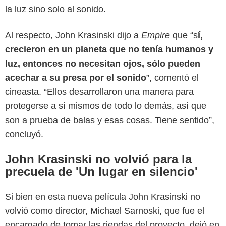
la luz sino solo al sonido.
Al respecto, John Krasinski dijo a
Empire
que “s
í,
crecieron en un planeta que no tenía humanos y
luz, entonces no necesitan ojos, sólo pueden
acechar a su presa por el sonido
”, comentó el
cineasta. “Ellos desarrollaron una manera para
protegerse a sí mismos de todo lo demás, así que
son a prueba de balas y esas cosas. Tiene sentido”,
concluyó.
Platinum Dunes
John Krasinski no volvió para la
precuela de 'Un lugar en silencio'
Si bien en esta nueva película John Krasinski no
volvió como director, Michael Sarnoski, que fue el
encargado de tomar las riendas del proyecto, dejó en