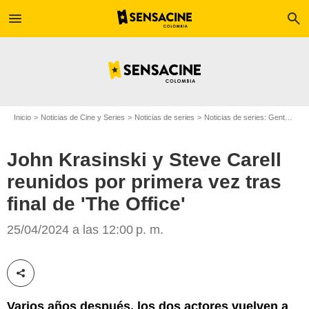
menu
search
Inicio
Noticias de Cine y Series
Noticias de series
Noticias de series: Gente
Joh
John Krasinski y Steve Carell
reunidos por primera vez tras
NBC
final de 'The Office'
25/04/2024 a las 12:00 p. m.
Compartir esta noticia
Varios años después, los dos actores vuelven a