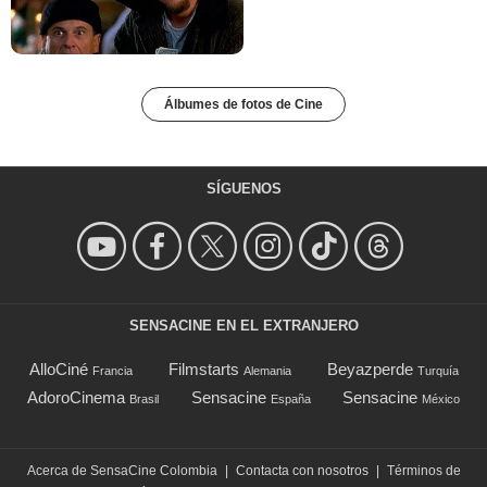
Álbumes de fotos de Cine
SÍGUENOS
SENSACINE EN EL EXTRANJERO
AlloCiné
Filmstarts
Beyazperde
Francia
Alemania
Turquía
AdoroCinema
Sensacine
Sensacine
Brasil
España
México
Acerca de SensaCine Colombia
|
Contacta con nosotros
|
Términos de