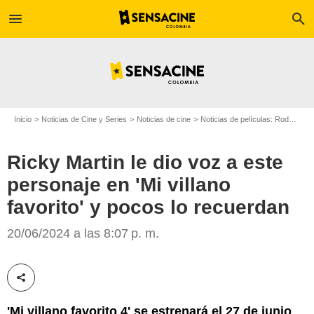
menu
search
Inicio
Noticias de Cine y Series
Noticias de cine
Noticias de películas: Rodajes
Ricky Martin le dio voz a este
personaje en 'Mi villano
Illumination Studios
favorito' y pocos lo recuerdan
20/06/2024 a las 8:07 p. m.
Compartir esta noticia
'Mi villano favorito 4' se estrenará el 27 de junio