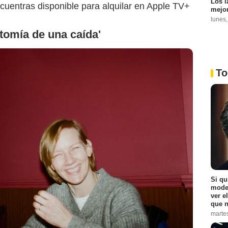
Los l
uentras disponible para alquilar en Apple TV+
mejor
lunes
atomía de una caída'
To
Si qu
moder
Orion Pictures
ver e
que n
marte