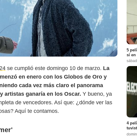
5 pel
Universal Pictures.
sí en
sábad
024
se cumplió este domingo 10 de marzo.
La
menzó en enero con los Globos de Oro y
niendo cada vez más claro el panorama
 artistas ganaría en los Oscar.
Y bueno, ya
mpleta de vencedores. Así que: ¿dónde ver las
iosas? Aquí te contamos.
4 pel
tuvis
mer'
domin