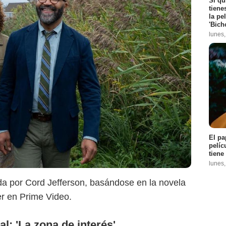
Si qu
tiene
la pe
© Leonine
'Bich
lunes
El pa
pelíc
tiene
lunes
gida por Cord Jefferson, basándose en la novela
er en Prime Video.
al: 'La zona de interés'