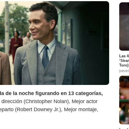
Justine Triet
Las 4
‘Stra
Toro)
jueve
a de la noche figurando en 13 categorías,
 dirección (Christopher Nolan), Mejor actor
reparto (Robert Downey Jr.), Mejor montaje,