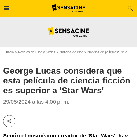
menu
search
Inicio
Noticias de Cine y Series
Noticias de cine
Noticias de películas: Película - ¿Sabías que...?
George Lucas considera que
esta película de ciencia ficción
es superior a 'Star Wars'
Getty Images
29/05/2024 a las 4:00 p. m.
Compartir esta noticia
Según el mismísimo creador de 'Star Wars', hay