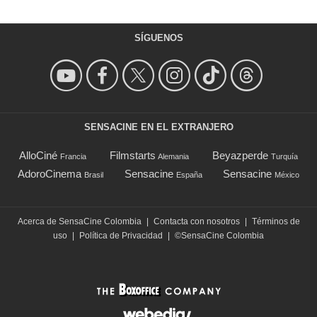
SÍGUENOS
SENSACINE EN EL EXTRANJERO
AlloCiné
Filmstarts
Beyazperde
Francia
Alemania
Turquía
AdoroCinema
Sensacine
Sensacine
Brasil
España
México
Acerca de SensaCine Colombia
|
Contacta con nosotros
|
Términos de
uso
|
Política de Privacidad
|
©SensaCine Colombia