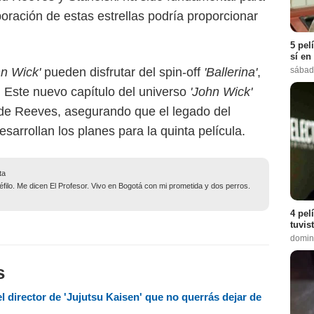
rporación de estas estrellas podría proporcionar
5 pel
sí en
n Wick'
pueden disfrutar del spin-off
'Ballerina'
,
sábad
 Este nuevo capítulo del universo
'John Wick'
 de Reeves, asegurando que el legado del
sarrollan los planes para la quinta película.
ta
filo. Me dicen El Profesor. Vivo en Bogotá con mi prometida y dos perros.
4 pel
tuvis
domin
s
el director de 'Jujutsu Kaisen' que no querrás dejar de