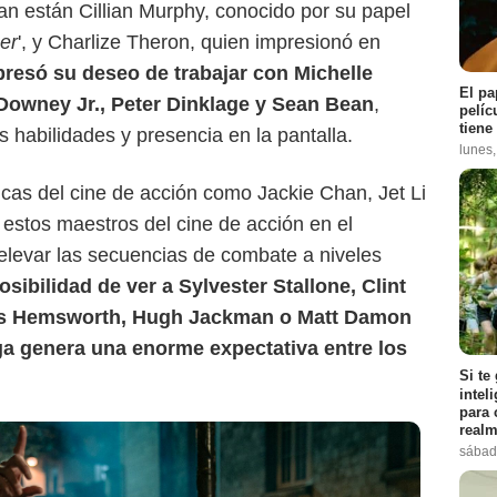
n están Cillian Murphy, conocido por su papel
er
', y Charlize Theron, quien impresionó en
presó su deseo de trabajar con Michelle
El pa
 Downey Jr., Peter Dinklage y Sean Bean
,
pelíc
tiene
 habilidades y presencia en la pantalla.
lunes
cas del cine de acción como Jackie Chan, Jet Li
 estos maestros del cine de acción en el
elevar las secuencias de combate a niveles
posibilidad de ver a Sylvester Stallone, Clint
ris Hemsworth, Hugh Jackman o Matt Damon
ga genera una enorme expectativa entre los
Si te
intel
para 
realm
sábad