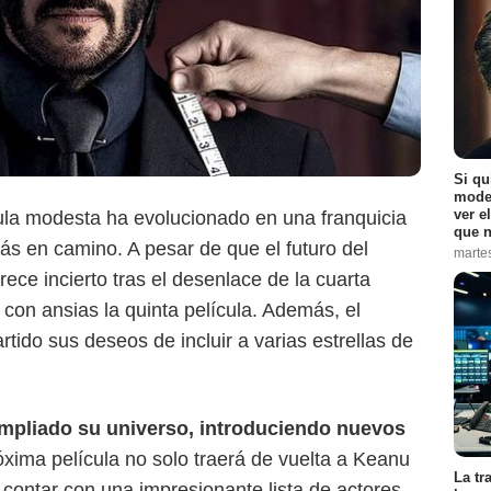
Lionsgate
Si qu
moder
ver e
la modesta ha evolucionado en una franquicia
que n
ás en camino. A pesar de que el futuro del
marte
ce incierto tras el desenlace de la cuarta
 con ansias la quinta película. Además, el
tido sus deseos de incluir a varias estrellas de
ampliado su universo, introduciendo nuevos
óxima película no solo traerá de vuelta a Keanu
La tr
contar con una impresionante lista de actores