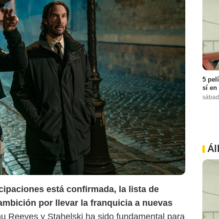
5 pel
sí en
sábad
Ál
ipaciones está confirmada, la lista de
ambición por llevar la franquicia a nuevas
nu Reeves y Stahelski ha sido fundamental para