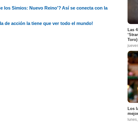
e los Simios: Nuevo Reino'? Así se conecta con la
la de acción la tiene que ver todo el mundo!
Las 4
‘Stra
Toro)
jueve
Los l
mejor
lunes