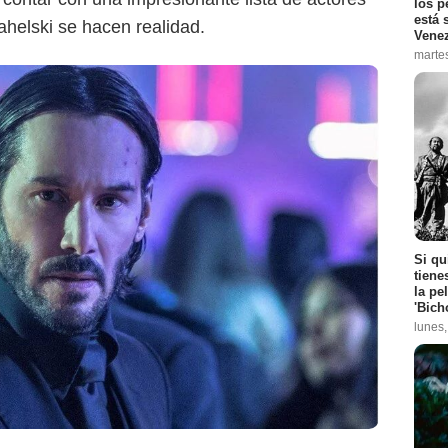
los p
está 
ahelski se hacen realidad.
Vene
marte
Si qu
tiene
la pe
'Bich
lunes
Lionsgate