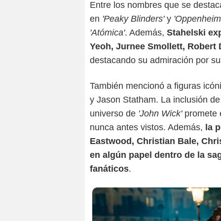
Entre los nombres que se destaca
en
'Peaky Blinders'
y
'Oppenheim
'Atómica'
. Además,
Stahelski ex
Yeoh, Jurnee Smollett, Robert
destacando su admiración por sus
También mencionó a figuras icóni
y Jason Statham. La inclusión de
universo de
'John Wick'
promete 
nunca antes vistos. Además,
la 
Eastwood, Christian Bale, Ch
en algún papel dentro de la sa
fanáticos
.