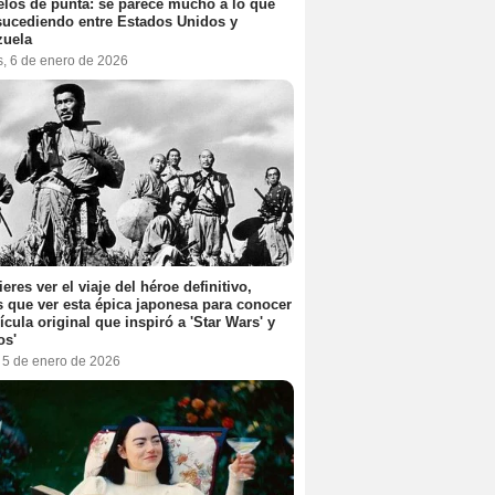
elos de punta: se parece mucho a lo que
sucediendo entre Estados Unidos y
zuela
s, 6 de enero de 2026
ieres ver el viaje del héroe definitivo,
s que ver esta épica japonesa para conocer
lícula original que inspiró a 'Star Wars' y
os'
, 5 de enero de 2026