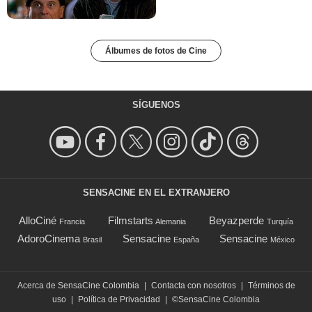
Álbumes de fotos de Cine
SÍGUENOS
SENSACINE EN EL EXTRANJERO
AlloCiné
Filmstarts
Beyazperde
Francia
Alemania
Turquía
AdoroCinema
Sensacine
Sensacine
Brasil
España
México
Acerca de SensaCine Colombia
|
Contacta con nosotros
|
Términos de
uso
|
Política de Privacidad
|
©SensaCine Colombia