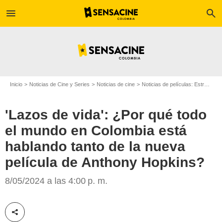
menu
search
Inicio
Noticias de Cine y Series
Noticias de cine
Noticias de películas: Estreno de película
'Lazos de vida': ¿Por qué todo
el mundo en Colombia está
hablando tanto de la nueva
película de Anthony Hopkins?
Diamond Films
8/05/2024 a las 4:00 p. m.
Compartir esta noticia