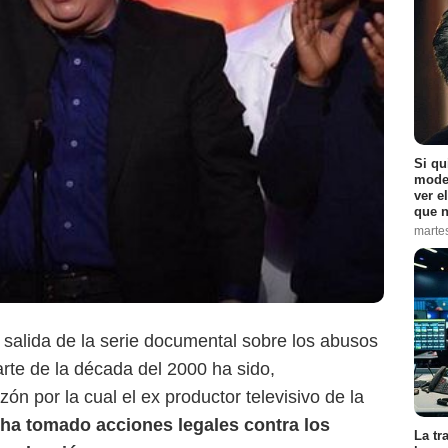
Si qu
moder
ver e
que n
marte
Max
salida de la serie documental sobre los abusos
rte de la década del 2000 ha sido,
n por la cual el ex productor televisivo de la
ha tomado acciones legales contra los
La tr