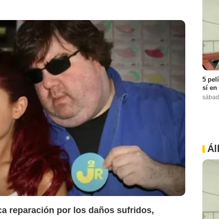
5 pel
sí en
sábad
Ál
Max
 reparación por los daños sufridos,