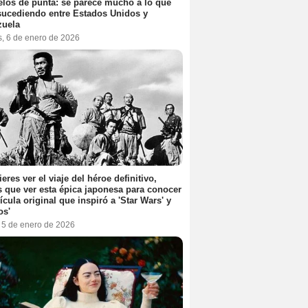
elos de punta: se parece mucho a lo que
sucediendo entre Estados Unidos y
zuela
s, 6 de enero de 2026
ieres ver el viaje del héroe definitivo,
s que ver esta épica japonesa para conocer
lícula original que inspiró a 'Star Wars' y
os'
, 5 de enero de 2026