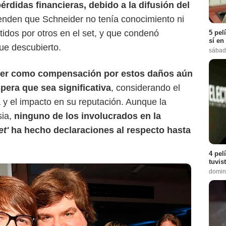
rdidas financieras, debido a la difusión del
enden que Schneider no tenía conocimiento ni
idos por otros en el set, y que condenó
5 pel
sí en
fue descubierto.
sábad
ider como compensación por estos daños aún
pera que sea significativa
, considerando el
 y el impacto en su reputación. Aunque la
sia,
ninguno de los involucrados en la
et'
ha hecho declaraciones al respecto hasta
4 pel
tuvis
domin