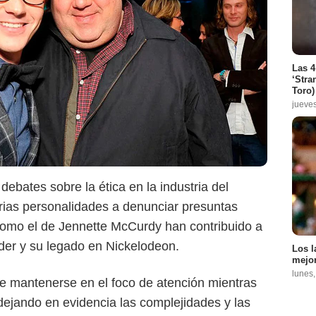
Las 4
‘Stra
Toro)
jueve
debates sobre la ética en la industria del
arias personalidades a denunciar presuntas
omo el de Jennette McCurdy han contribuido a
ider y su legado en Nickelodeon.
Los l
mejor
lunes
e mantenerse en el foco de atención mientras
, dejando en evidencia las complejidades y las