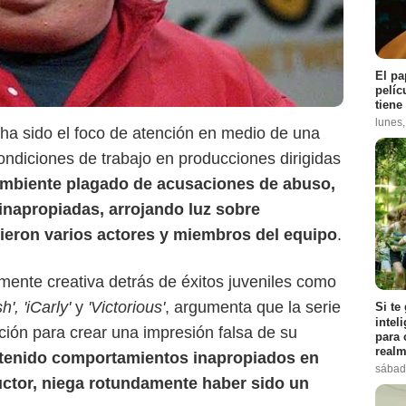
El pa
pelíc
tiene
lunes
Max
ha sido el foco de atención en medio de una
ondiciones de trabajo en producciones dirigidas
ambiente plagado de acusaciones de abuso,
inapropiadas, arrojando luz sobre
ieron varios actores y miembros del equipo
.
 mente creativa detrás de éxitos juveniles como
, 'iCarly'
y
'Victorious'
, argumenta que la serie
Si te
intel
ión para crear una impresión falsa de su
para 
realm
tenido comportamientos inapropiados en
sábad
ctor, niega rotundamente haber sido un