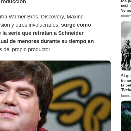
 producción
.
los p
está 
Vene
tra Warner Bros. Discovery, Maxine
marte
sion y otros involucrados,
surge como
 la serie que retratan a Schneider
ual de menores durante su tiempo en
s del propio productor.
Si qu
tiene
la pe
'Bich
lunes