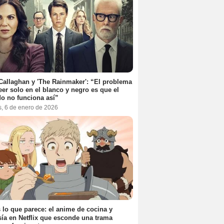
Callaghan y 'The Rainmaker': “El problema
eer solo en el blanco y negro es que el
o no funciona así”
s, 6 de enero de 2026
 lo que parece: el anime de cocina y
sía en Netflix que esconde una trama