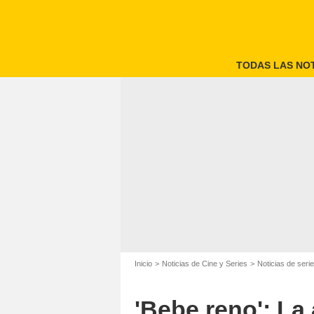
TODAS LAS NOT
Inicio
Noticias de Cine y Series
Noticias de seri
'Bebe reno': La 