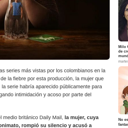
Milo 
Netflix
de cr
mund
marte
as series más vistas por los colombianos en la
 de la fiebre por esta producción, la mujer que
n la serie habría aparecido públicamente para
gando intimidación y acoso por parte del
l medio británico Daily Mail,
la mujer, cuya
No es
fanta
onimato, rompió su silencio y acusó a