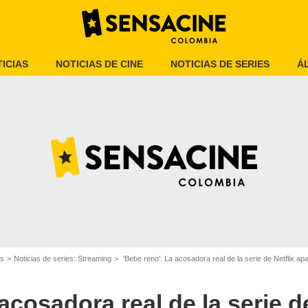
ICIAS
NOTICIAS DE CINE
NOTICIAS DE SERIES
Á
es
Noticias de series: Streaming
'Bebe reno': La acosadora real de la serie de Netflix apa
Netflix
acosadora real de la serie de