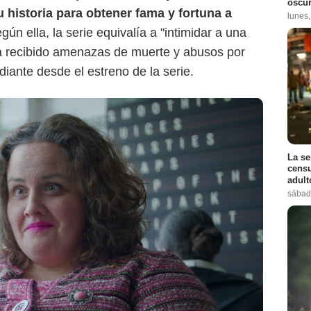
oscur
historia para obtener fama y fortuna a
lunes
egún ella, la serie equivalía a "intimidar a una
ha recibido amenazas de muerte y abusos por
iante desde el estreno de la serie.
La se
censu
adul
sábad