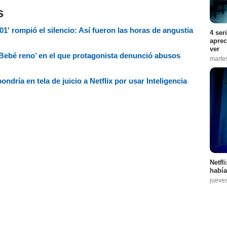
s
01' rompió el silencio: Así fueron las horas de angustia
4 ser
aprec
ver
 ‘Bebé reno’ en el que protagonista denunció abusos
marte
ndría en tela de juicio a Netflix por usar Inteligencia
Netfl
había
jueve