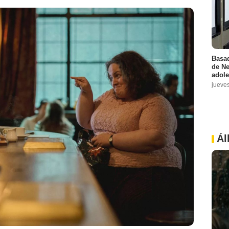
Basad
de Ne
adole
jueve
Ál