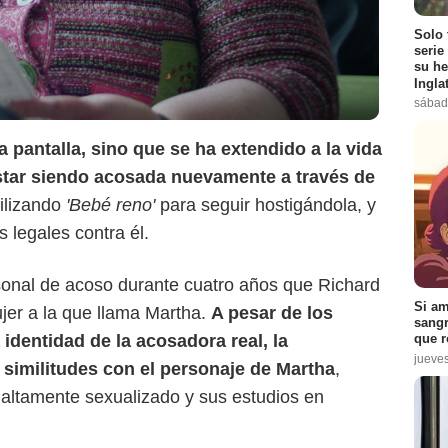
Solo 
Netflix
serie
su he
Ingla
sábad
 pantalla, sino que se ha extendido a la vida
estar siendo acosada nuevamente a través de
ilizando
'Bebé reno'
para seguir hostigándola, y
 legales contra él.
rsonal de acoso durante cuatro años que Richard
Si am
jer a la que llama Martha.
A pesar de los
sangr
 identidad de la acosadora real, la
que r
jueve
similitudes con el personaje de Martha
,
 altamente sexualizado y sus estudios en