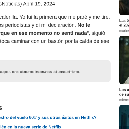
Noticias)
April 19, 2024
lerilla. Yo fui la primera que me paré y me tiré.
Las 5
s periodistas y di mi declaración.
No le
el 20
marte
orque en ese momento no sentí nada
", siguió
 toca caminar con un bastón por la caída de ese
ojuegos u otros elementos importantes del entretenimiento.
Los a
de su
miérc
s
tro del vuelo 601’ y sus otros éxitos en Netflix?
ién en la nueva serie de Netflix