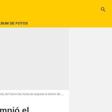
search
LBUM DE FOTOS
: Así fueron las horas de angustia al interior del avión
ompió el