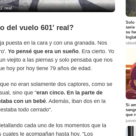
1' real
Solo 
o del vuelo 601' real?
serie
su he
Ingla
roja puesta en la cara y con una granada. Nos
sábad
ro'.
Yo pensé que era un sueño
. Era cierto. Yo
un viejito a las piernas y solo pensaba que nos
que hoy por hoy tiene 79 años de edad.
 que no eran solamente dos captores, como se
ual, sino que "
eran cinco. En la parte de
estaba con un bebé
. Además, iban dos en la
Si am
 estaba todo cerrado".
sangr
que r
jueve
ó detallando cada uno de los momentos que la
os cuales le acompañan hasta hoy. "Los