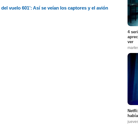
del vuelo 601’: Así se veían los captores y el avión
4 ser
aprec
ver
marte
Netfl
había
jueve