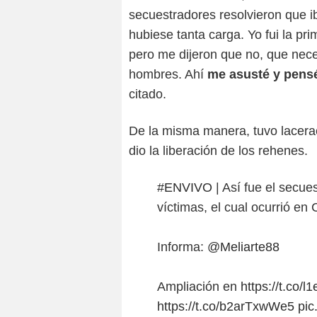
secuestradores resolvieron que i
hubiese tanta carga. Yo fui la pr
pero me dijeron que no, que nece
hombres. Ahí
me asusté y pensé
citado.
De la misma manera, tuvo lacerac
dio la liberación de los rehenes.
#ENVIVO
| Así fue el secue
víctimas, el cual ocurrió en
Informa:
@Meliarte88
Ampliación en
https://t.co/
https://t.co/b2arTxwWe5
pic