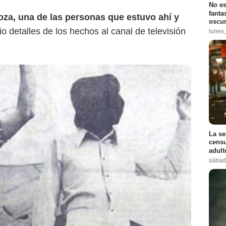
No es
fanta
za, una de las personas que estuvo ahí y
oscur
dio detalles de los hechos al canal de televisión
lunes
La se
censu
adul
sábad