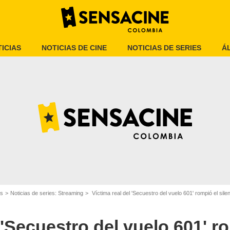
ICIAS
NOTICIAS DE CINE
NOTICIAS DE SERIES
Á
Netflix
es
Noticias de series: Streaming
Víctima real del 'Secuestro del vuelo 601' rompió el silencio
 'Secuestro del vuelo 601' r