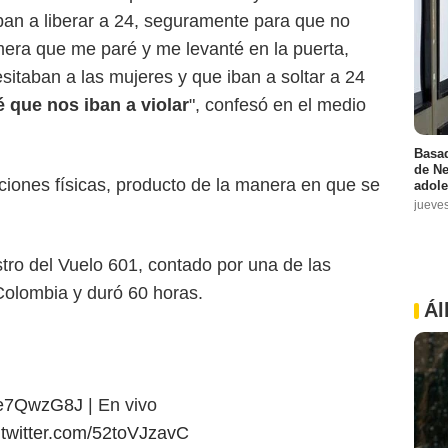
ban a liberar a 24, seguramente para que no
imera que me paré y me levanté en la puerta,
sitaban a las mujeres y que iban a soltar a 24
 que nos iban a violar
", confesó en el medio
Basad
de Ne
iones físicas, producto de la manera en que se
adole
jueve
stro del Vuelo 601, contado por una de las
 Colombia y duró 60 horas.
Ál
l1e7QwzG8J
| En vivo
.twitter.com/52toVJzavC