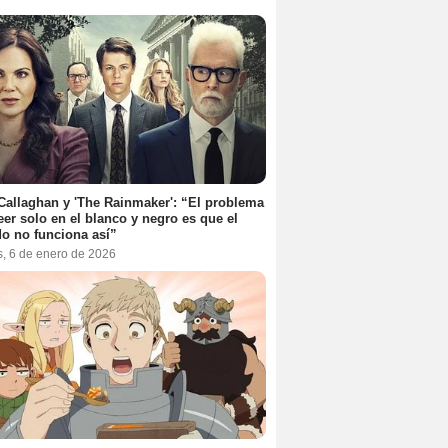
Callaghan y 'The Rainmaker': “El problema
eer solo en el blanco y negro es que el
o no funciona así”
s, 6 de enero de 2026