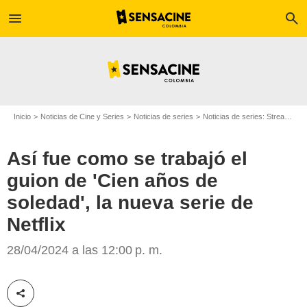
menu
search
Inicio
Noticias de Cine y Series
Noticias de series
Noticias de series: Streaming
Así fue como se trabajó el
guion de 'Cien años de
soledad', la nueva serie de
Netflix
28/04/2024 a las 12:00 p. m.
Netflix
Compartir esta noticia