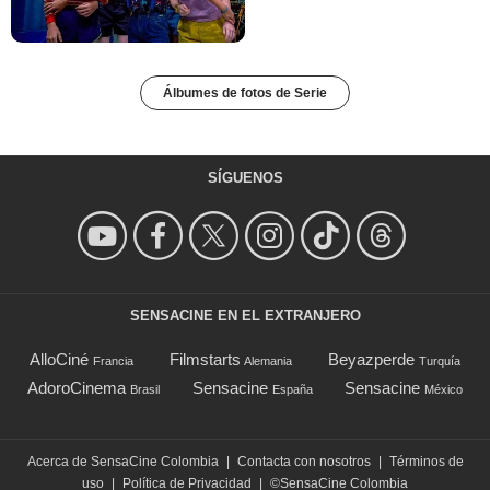
Álbumes de fotos de Serie
SÍGUENOS
SENSACINE EN EL EXTRANJERO
AlloCiné
Filmstarts
Beyazperde
Francia
Alemania
Turquía
AdoroCinema
Sensacine
Sensacine
Brasil
España
México
Acerca de SensaCine Colombia
|
Contacta con nosotros
|
Términos de
uso
|
Política de Privacidad
|
©SensaCine Colombia