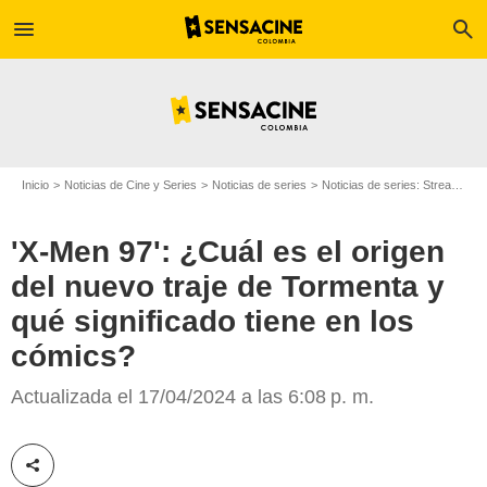
menu
search
Inicio
Noticias de Cine y Series
Noticias de series
Noticias de series: Streaming
'X-Men 97': ¿Cuál es el origen
del nuevo traje de Tormenta y
qué significado tiene en los
cómics?
Disney Plus
Actualizada el 17/04/2024 a las 6:08 p. m.
Compartir esta noticia