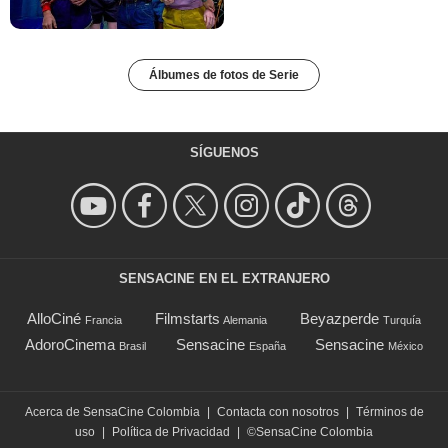
Álbumes de fotos de Serie
SÍGUENOS
SENSACINE EN EL EXTRANJERO
AlloCiné
Filmstarts
Beyazperde
Francia
Alemania
Turquía
AdoroCinema
Sensacine
Sensacine
Brasil
España
México
Acerca de SensaCine Colombia
|
Contacta con nosotros
|
Términos de
uso
|
Política de Privacidad
|
©SensaCine Colombia