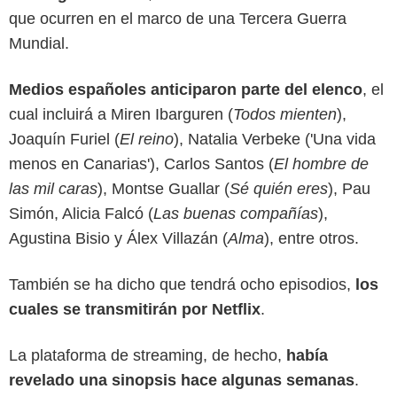
que ocurren en el marco de una Tercera Guerra
Mundial.
Medios españoles anticiparon parte del elenco
, el
cual incluirá a Miren Ibarguren (
Todos mienten
),
Joaquín Furiel (
El reino
), Natalia Verbeke ('Una vida
menos en Canarias'), Carlos Santos (
El hombre de
Netflix
las mil caras
), Montse Guallar (
Sé quién eres
), Pau
Simón, Alicia Falcó (
Las buenas compañías
),
Agustina Bisio y Álex Villazán (
Alma
), entre otros.
También se ha dicho que tendrá ocho episodios,
los
cuales se transmitirán por Netflix
.
La plataforma de streaming, de hecho,
había
revelado una sinopsis hace algunas semanas
.