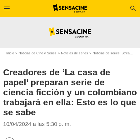
menu
search
Inicio
Noticias de Cine y Series
Noticias de series
Noticias de series: Streaming
Creadores de ‘La casa de
papel’ preparan serie de
ciencia ficción y un colombiano
trabajará en ella: Esto es lo que
se sabe
Netflix
10/04/2024 a las 5:30 p. m.