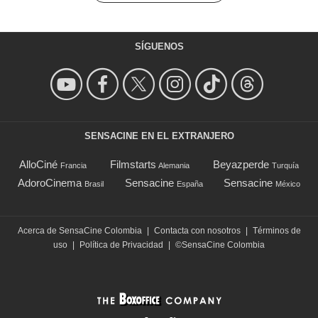
SÍGUENOS
SENSACINE EN EL EXTRANJERO
AlloCiné
Filmstarts
Beyazperde
Francia
Alemania
Turquía
AdoroCinema
Sensacine
Sensacine
Brasil
España
México
Acerca de SensaCine Colombia
|
Contacta con nosotros
|
Términos de
uso
|
Política de Privacidad
|
©SensaCine Colombia