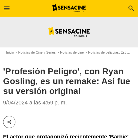
menu
search
Inicio
Noticias de Cine y Series
Noticias de cine
Noticias de películas: Estreno de película
'Profesión Peligro', con Ryan
Gosling, es un remake: Así fue
su versión original
Universal Pictures
9/04/2024 a las 4:59 p. m.
Compartir esta noticia
El actor que protagonizó recientemente 'Barbie'