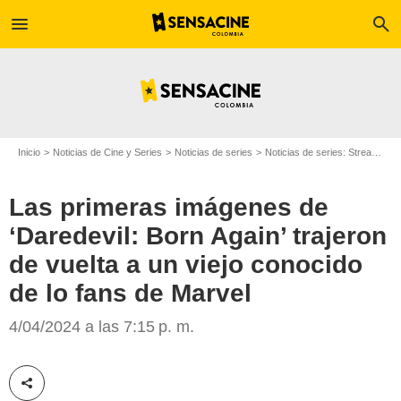
menu
search
Inicio
Noticias de Cine y Series
Noticias de series
Noticias de series: Streaming
Las primeras imágenes de
‘Daredevil: Born Again’ trajeron
de vuelta a un viejo conocido
de lo fans de Marvel
Netflix
4/04/2024 a las 7:15 p. m.
Compartir esta noticia