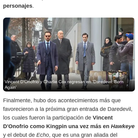
personajes
.
Vincent D'Onofrio y Charlie Cox regresan en 'Daredevil: Born
X
Again'
Finalmente, hubo dos acontecimientos más que
favorecieron a la próxima gran entrada de Daredevil,
los cuales fueron la participación de
Vincent
D'Onofrio como Kingpin una vez más en
Hawkeye
y el debut de
Echo
, que es una gran aliada del