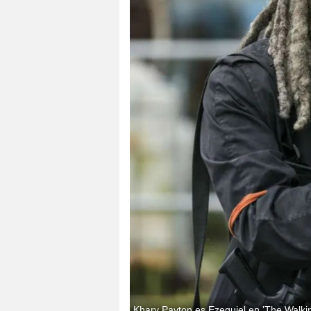
Khary Payton es Ezequiel en 'The Walki