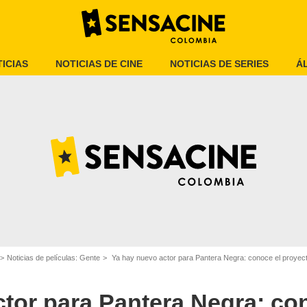
ICIAS
NOTICIAS DE CINE
NOTICIAS DE SERIES
Á
Marvel Studios
Noticias de películas: Gente
Ya hay nuevo actor para Pantera Negra: conoce el proyect
tor para Pantera Negra: co