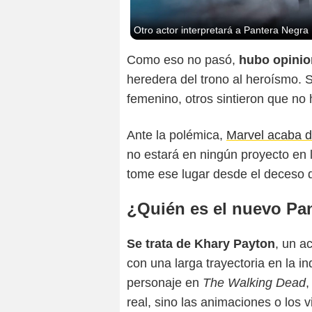
Otro actor interpretará a Pantera Negra
Como eso no pasó,
hubo opinio
heredera del trono al heroísmo. 
femenino, otros sintieron que no
Ante la polémica,
Marvel acaba de
no estará en ningún proyecto en l
tome ese lugar desde el deceso d
¿Quién es el nuevo Pa
Se trata de Khary Payton
, un a
con una larga trayectoria en la i
personaje en
The Walking Dead
,
real, sino las animaciones o los 