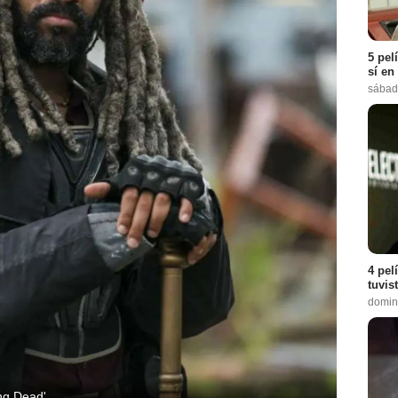
5 pel
sí en
sábad
4 pel
tuvis
domin
ng Dead'