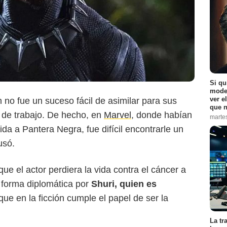
Si qu
moder
ver e
o fue un suceso fácil de asimilar para sus
que n
 de trabajo. De hecho, en
Marvel
, donde habían
marte
Skydance Media
ida a Pantera Negra, fue difícil encontrarle un
usó.
e el actor perdiera la vida contra el cáncer a
e forma diplomática por
Shuri, quien es
que en la ficción cumple el papel de ser la
La tr