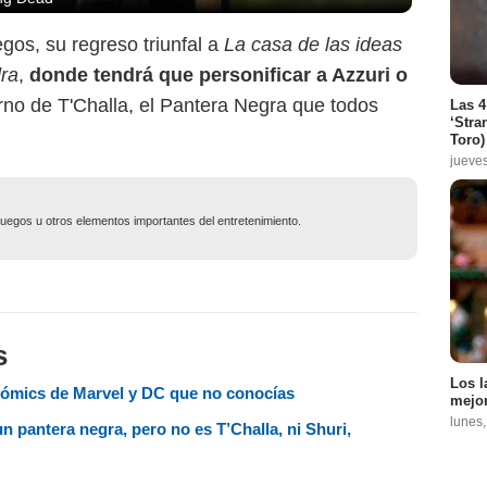
os, su regreso triunfal a
La casa de las ideas
dra
,
donde tendrá que personificar a Azzuri o
erno de T'Challa, el Pantera Negra que todos
Las 4
‘Stra
Toro)
jueve
ojuegos u otros elementos importantes del entretenimiento.
s
Los l
cómics de Marvel y DC que no conocías
mejor
lunes
un pantera negra, pero no es T’Challa, ni Shuri,