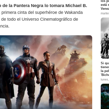
los p
está 
 de la Pantera Negra lo tomara Michael B.
Vene
la primera cinta del superhéroe de Wakanda
marte
 de todo el Universo Cinematográfico de
encia.
Si qu
tiene
la pe
'Bich
lunes