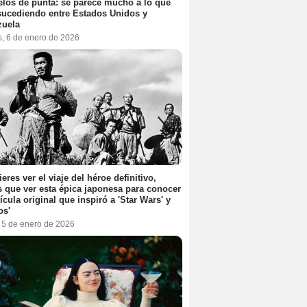
elos de punta: se parece mucho a lo que
sucediendo entre Estados Unidos y
zuela
s, 6 de enero de 2026
ieres ver el viaje del héroe definitivo,
s que ver esta épica japonesa para conocer
lícula original que inspiró a 'Star Wars' y
os'
, 5 de enero de 2026