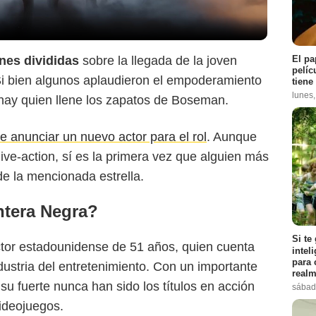
El pa
nes divididas
sobre la llegada de la joven
AMC
pelíc
Si bien algunos aplaudieron el empoderamiento
tiene
lunes
 hay quien llene los zapatos de Boseman.
 anunciar un nuevo actor para el rol
. Aunque
ive-action, sí es la primera vez que alguien más
e la mencionada estrella.
ntera Negra?
Si te
ctor estadounidense de 51 años, quien cuenta
intel
para 
ndustria del entretenimiento. Con un importante
realm
 su fuerte nunca han sido los títulos en acción
sábad
videojuegos.