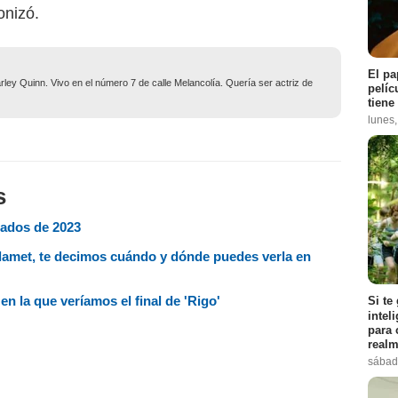
onizó.
El pa
ley Quinn. Vivo en el número 7 de calle Melancolía. Quería ser actriz de
pelíc
tiene
lunes
s
gados de 2023
lamet, te decimos cuándo y dónde puedes verla en
en la que veríamos el final de 'Rigo'
Si te
intel
para 
realm
sábad