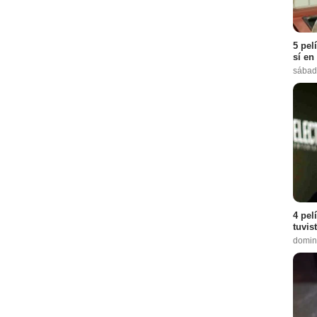
5 pel
sí en
sábad
4 pel
tuvis
domin