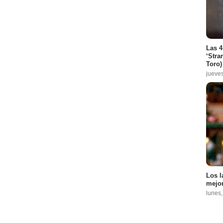
Las 4
‘Stra
Toro)
jueve
Los l
mejor
lunes