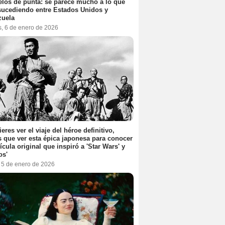
elos de punta: se parece mucho a lo que
sucediendo entre Estados Unidos y
zuela
s, 6 de enero de 2026
ieres ver el viaje del héroe definitivo,
s que ver esta épica japonesa para conocer
lícula original que inspiró a 'Star Wars' y
os'
, 5 de enero de 2026