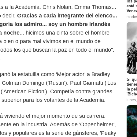
los p
está 
as a la Academia. Chris Nolan, Emma Thomas...
Vene
 decir.
Gracias a cada integrante del elenco...
marte
oría los admiro... soy un hombre irlandés
a noche
... hicimos una cinta sobre el hombre
a bien o para mal vivimos en el mundo de
todos los que buscan la paz en todo el mundo",
.
ganó la estatuilla como 'Mejor actor' a Bradley
Si qu
 Colman Domingo ('Rustin'), Paul Giamatti ('Los
tiene
la pe
 ('American Fiction'). Competía contra grandes
'Bich
e superior para los votantes de la Academia.
lunes
á viviendo el mejor momento de su carrera,
ente en la industria. Además de 'Oppenheimer',
os y populares es la serie de gánsteres, 'Peaky