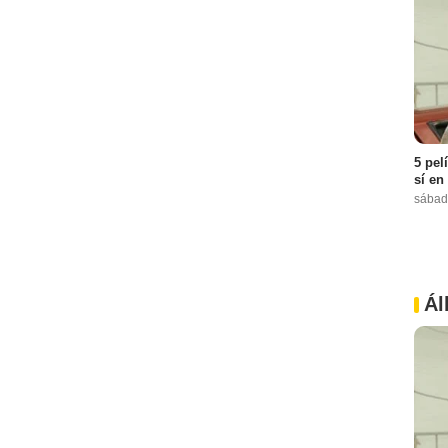
5 pel
sí en
sábad
Ál