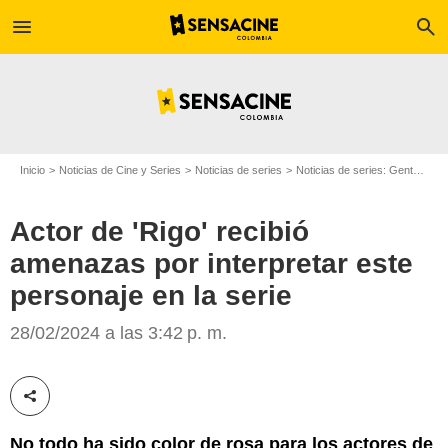
menu
search
Inicio
Noticias de Cine y Series
Noticias de series
Noticias de series: Gente
Act
Actor de 'Rigo' recibió
amenazas por interpretar este
personaje en la serie
Canal RCN
28/02/2024 a las 3:42 p. m.
Compartir esta noticia
No todo ha sido color de rosa para los actores de