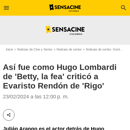
menu
search
Inicio
Noticias de Cine y Series
Noticias de series
Noticias de series: Gente
Así
Así fue como Hugo Lombardi
de 'Betty, la fea' criticó a
Evaristo Rendón de 'Rigo'
Google/Canal RCN
23/02/2024 a las 12:00 p. m.
Compartir esta noticia
Julián Arango es el actor detrás de Hugo