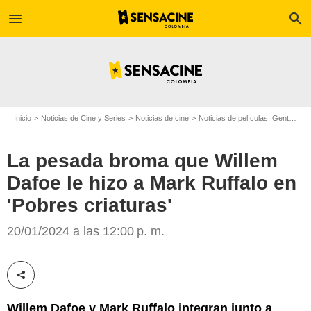
menu
search
Inicio
Noticias de Cine y Series
Noticias de cine
Noticias de películas: Gente
La
La pesada broma que Willem
Dafoe le hizo a Mark Ruffalo en
'Pobres criaturas'
Searchlight Pictures All Rights Reserved.
20/01/2024 a las 12:00 p. m.
Compartir esta noticia
Willem Dafoe y Mark Ruffalo integran junto a