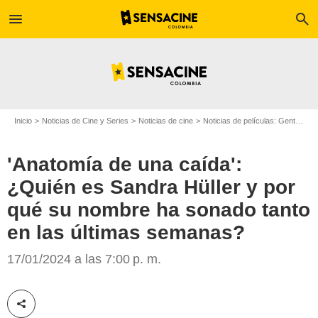
menu
search
Inicio
Noticias de Cine y Series
Noticias de cine
Noticias de películas: Gente
'A
'Anatomía de una caída':
¿Quién es Sandra Hüller y por
qué su nombre ha sonado tanto
en las últimas semanas?
Diamond Films
17/01/2024 a las 7:00 p. m.
Compartir esta noticia