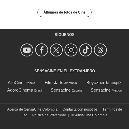
Álbumes de fotos de Cine
SÍGUENOS
SENSACINE EN EL EXTRANJERO
AlloCiné
Filmstarts
Beyazperde
Francia
Alemania
Turquía
AdoroCinema
Sensacine
Sensacine
Brasil
España
México
Acerca de SensaCine Colombia
|
Contacta con nosotros
|
Términos de
uso
|
Política de Privacidad
|
©SensaCine Colombia