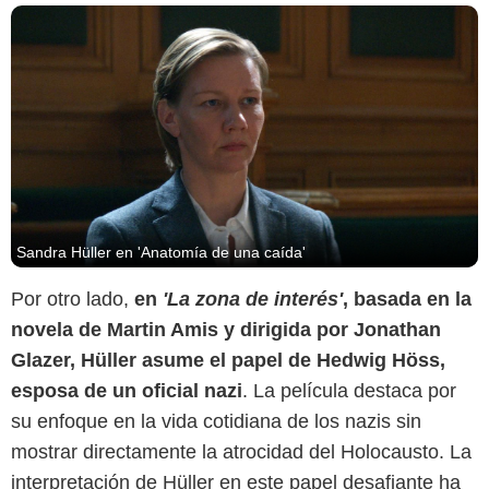
Sandra Hüller en 'Anatomía de una caída'
Por otro lado,
en
'La zona de interés'
, basada en la
novela de Martin Amis y dirigida por Jonathan
Glazer, Hüller asume el papel de Hedwig Höss,
esposa de un oficial nazi
. La película destaca por
su enfoque en la vida cotidiana de los nazis sin
mostrar directamente la atrocidad del Holocausto. La
Filmaffinity
interpretación de Hüller en este papel desafiante ha