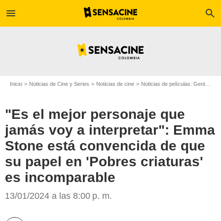
menu
search
Inicio
Noticias de Cine y Series
Noticias de cine
Noticias de películas: Gente
"E
"Es el mejor personaje que
jamás voy a interpretar": Emma
Stone está convencida de que
su papel en 'Pobres criaturas'
es incomparable
13/01/2024 a las 8:00 p. m.
Searchlight Pictures