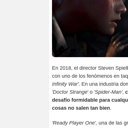
En 2018, el director Steven Spiel
con uno de los fenómenos en taq
Infinity War'
. En una industria d
'Doctor Strange
' o
'Spider-Man'
,
c
desafío formidable para cualqu
cosas no salen tan bien
.
'Ready Player One',
una de las gr