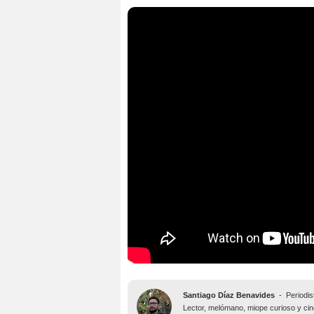
Santiago Díaz Benavides
-
Periodis
Lector, melómano, miope curioso y ciné