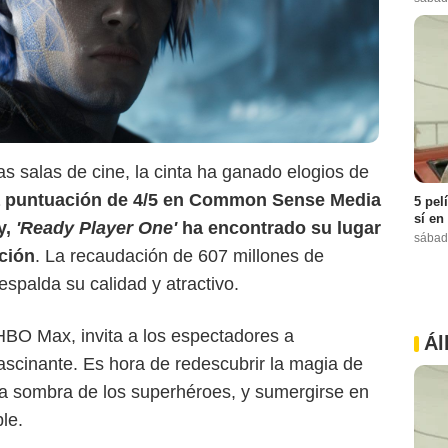
as salas de cine, la cinta ha ganado elogios de
 puntuación de 4/5 en Common Sense Media
5 pel
sí en
y,
'Ready Player One'
ha encontrado su lugar
sábad
cción
. La recaudación de 607 millones de
spalda su calidad y atractivo.
 HBO Max, invita a los espectadores a
Ál
ascinante. Es hora de redescubrir la magia de
 la sombra de los superhéroes, y sumergirse en
le.