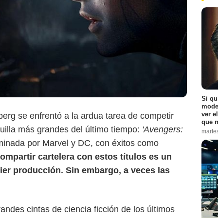
HBO Max
Si qu
moder
ver e
berg se enfrentó a la ardua tarea de competir
que n
uilla más grandes del último tiempo:
'Avengers:
marte
ominada por Marvel y DC, con éxitos como
ompartir cartelera con estos títulos es un
ier producción. Sin embargo, a veces las
andes cintas de ciencia ficción de los últimos