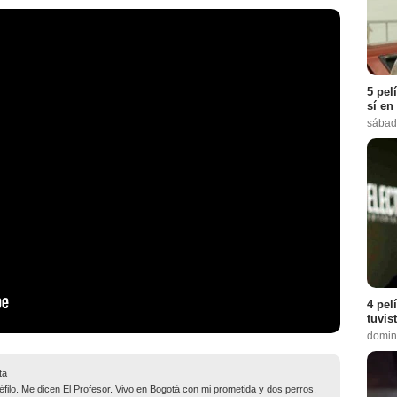
5 pel
sí en
sábad
4 pel
tuvis
domin
ta
filo. Me dicen El Profesor. Vivo en Bogotá con mi prometida y dos perros.