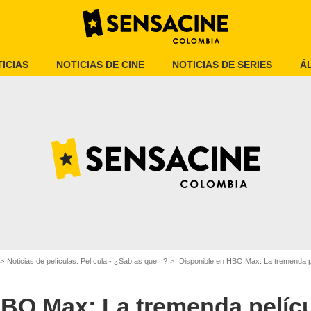
ICIAS
NOTICIAS DE CINE
NOTICIAS DE SERIES
Á
HBO Max
Noticias de películas: Película - ¿Sabías que...?
Disponible en HBO Max: La tremenda película de ciencia 
BO Max: La tremenda pelícu