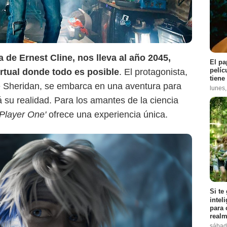
a de Ernest Cline, nos lleva al año 2045,
El pa
pelíc
rtual donde todo es posible
. El protagonista,
tiene
e Sheridan, se embarca en una aventura para
lunes
 su realidad. Para los amantes de la ciencia
Player One'
ofrece una experiencia única.
Si te
intel
para 
realm
sábad