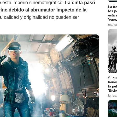
e este imperio cinematográfico.
La cinta pasó
La tr
cine debido al abrumador impacto de la
los p
está 
su calidad y originalidad no pueden ser
Vene
marte
Si qu
tiene
la pe
'Bich
lunes
HBO Max