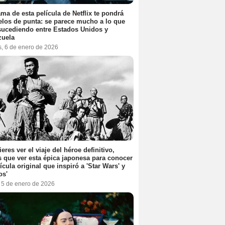
ama de esta película de Netflix te pondrá
elos de punta: se parece mucho a lo que
sucediendo entre Estados Unidos y
zuela
s, 6 de enero de 2026
ieres ver el viaje del héroe definitivo,
s que ver esta épica japonesa para conocer
lícula original que inspiró a 'Star Wars' y
os'
, 5 de enero de 2026