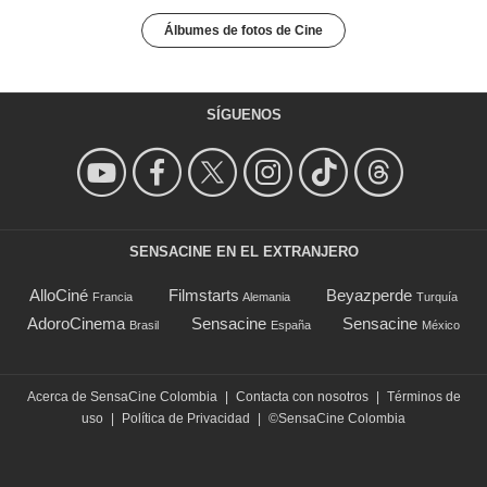
Álbumes de fotos de Cine
SÍGUENOS
SENSACINE EN EL EXTRANJERO
AlloCiné
Filmstarts
Beyazperde
Francia
Alemania
Turquía
AdoroCinema
Sensacine
Sensacine
Brasil
España
México
Acerca de SensaCine Colombia
|
Contacta con nosotros
|
Términos de
uso
|
Política de Privacidad
|
©SensaCine Colombia