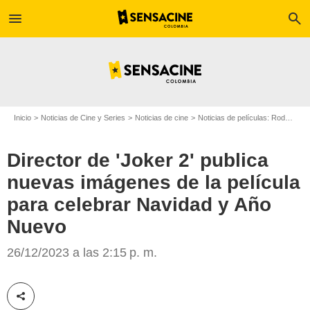
menu
search
Inicio
Noticias de Cine y Series
Noticias de cine
Noticias de películas: Rodajes
Director de 'Joker 2' publica
nuevas imágenes de la película
para celebrar Navidad y Año
Nuevo
Warner Bros. Entertainment Inc. All Rights Reserved. TM & © DC Comics /
26/12/2023 a las 2:15 p. m.
Niko Tavernise
Compartir esta noticia