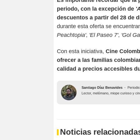
Es importante recordar que la 
periodo, con la excepción de
'
descuentos a partir del 28 de 
durante esta oferta se encuentr
Peachtopia'
,
'El Paseo 7'
,
'Gol Ga
Con esta iniciativa,
Cine Colombi
ofrecer a las familias colombia
calidad a precios accesibles d
Santiago Díaz Benavides
-
Periodis
Lector, melómano, miope curioso y ciné
Noticias relacionada