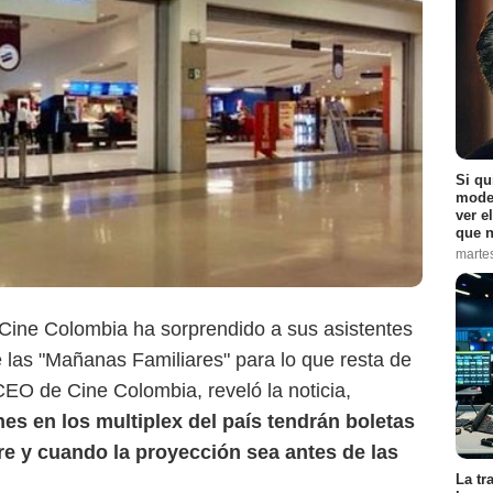
Si qu
Cine Colombia
moder
ver e
que n
marte
Cine Colombia ha sorprendido a sus asistentes
las "Mañanas Familiares" para lo que resta de
CEO de Cine Colombia, reveló la noticia,
nes en los multiplex del país tendrán boletas
re y cuando la proyección sea antes de las
La tr