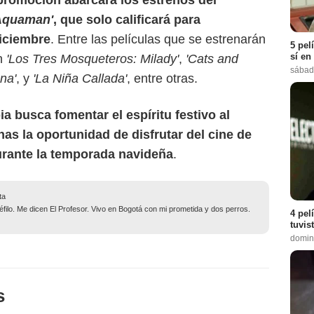
promoción abarcará los estrenos del
Aquaman'
, que solo calificará para
diciembre
. Entre las películas que se estrenarán
5 pel
sí en
an
'Los Tres Mosqueteros: Milady'
,
'Cats and
sábad
na'
, y
'La Niña Callada'
, entre otras.
a busca fomentar el espíritu festivo al
nas la oportunidad de disfrutar del cine de
urante la temporada navideña
.
ta
filo. Me dicen El Profesor. Vivo en Bogotá con mi prometida y dos perros.
4 pel
tuvis
domin
s