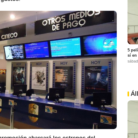
5 pel
sí en
sábad
Ál