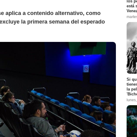
los p
está 
Vene
 se aplica a contenido alternativo, como
marte
 excluye la primera semana del esperado
Si qu
tiene
la pe
'Bich
lunes