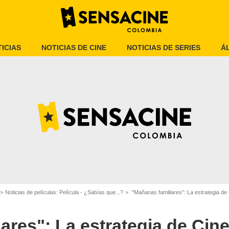
ICIAS
NOTICIAS DE CINE
NOTICIAS DE SERIES
Á
Cine Colombia
Noticias de películas: Película - ¿Sabías que...?
"Mañanas familiares": La estrategia d
ares": La estrategia de Cin