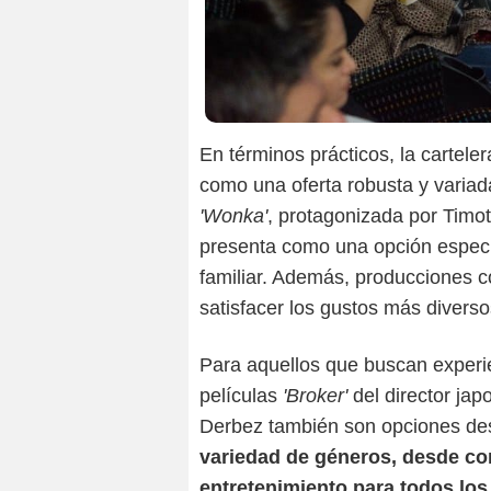
En términos prácticos, la cartele
como una oferta robusta y variada
'Wonka'
, protagonizada por Timo
presenta como una opción especi
familiar. Además, producciones
satisfacer los gustos más diverso
Para aquellos que buscan experi
películas
'Broker'
del director ja
Derbez también son opciones de
variedad de géneros, desde c
entretenimiento para todos los