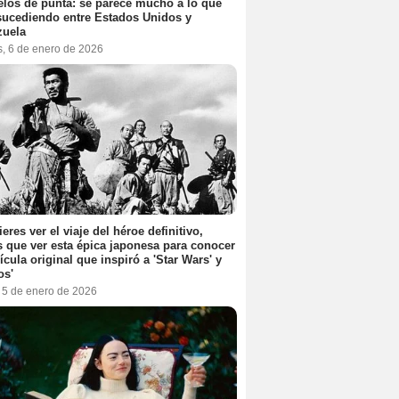
elos de punta: se parece mucho a lo que
sucediendo entre Estados Unidos y
zuela
s, 6 de enero de 2026
ieres ver el viaje del héroe definitivo,
s que ver esta épica japonesa para conocer
lícula original que inspiró a 'Star Wars' y
os'
, 5 de enero de 2026