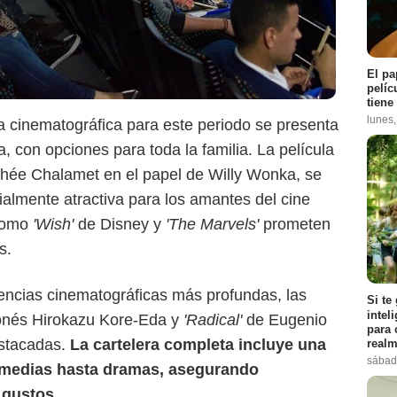
El pa
pelíc
Cine Colombia
tiene
lunes
ra cinematográfica para este periodo se presenta
, con opciones para toda la familia. La película
thée Chalamet en el papel de Willy Wonka, se
almente atractiva para los amantes del cine
 como
'Wish'
de Disney y
'The Marvels'
prometen
s.
encias cinematográficas más profundas, las
Si te
intel
ponés Hirokazu Kore-Eda y
'Radical'
de Eugenio
para 
stacadas.
La cartelera completa incluye una
realm
sábad
omedias hasta dramas, asegurando
 gustos
.