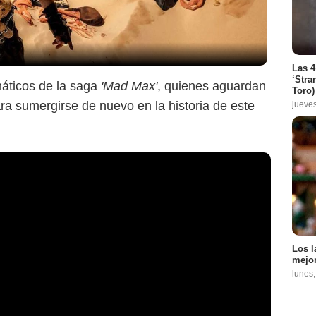
Las 4
‘Stra
náticos de la saga
'Mad Max'
, quienes aguardan
Toro)
ara sumergirse de nuevo en la historia de este
jueve
Los l
mejor
lunes