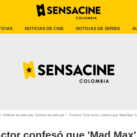
ICIAS
NOTICIAS DE CINE
NOTICIAS DE SERIES
Á
Warner Bros.
Noticias de películas: Estreno de película
'Furiosa': Este actor confesó que 'Mad Max' fue
actor confesó que 'Mad Max' 