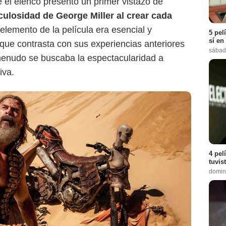
 el elenco presentó un primer vistazo de
iculosidad de George Miller al crear cada
elemento de la película era esencial y
5 pel
sí en
 que contrasta con sus experiencias anteriores
sábad
menudo se buscaba la espectacularidad a
iva.
4 pel
tuvis
domin