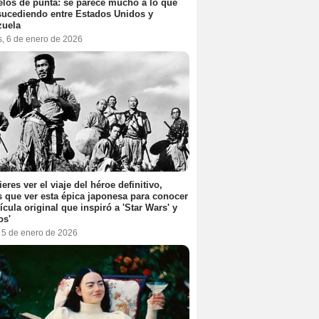
elos de punta: se parece mucho a lo que
sucediendo entre Estados Unidos y
zuela
s, 6 de enero de 2026
ieres ver el viaje del héroe definitivo,
s que ver esta épica japonesa para conocer
lícula original que inspiró a 'Star Wars' y
os'
, 5 de enero de 2026