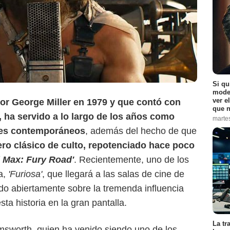
Si qu
moder
ver e
por George Miller en 1979 y que contó con
que n
Warner Bros.
 ha servido a lo largo de los años como
marte
res contemporáneos
, además del hecho de que
ro clásico de culto, repotenciado hace poco
 Max: Fury Road'
. Recientemente, uno de los
a,
'Furiosa'
, que llegará a las salas de cine de
do abiertamente sobre la tremenda influencia
sta historia en la gran pantalla.
La tr
emsworth, quien ha venido siendo uno de los