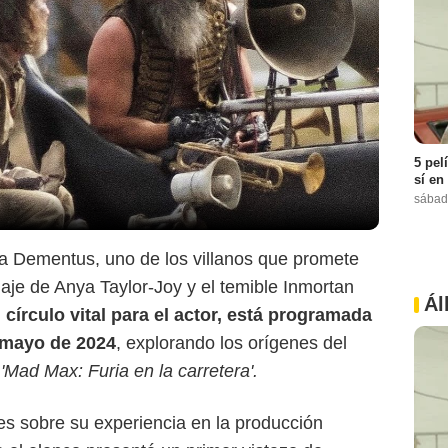
5 pel
sí en
sábad
rá a Dementus, uno de los villanos que promete
Warner Bros.
aje de Anya Taylor-Joy y el temible Inmortan
Ál
 círculo vital para el actor, está programada
e mayo de 2024
, explorando los orígenes del
n
'Mad Max: Furia en la carretera'.
s sobre su experiencia en la producción