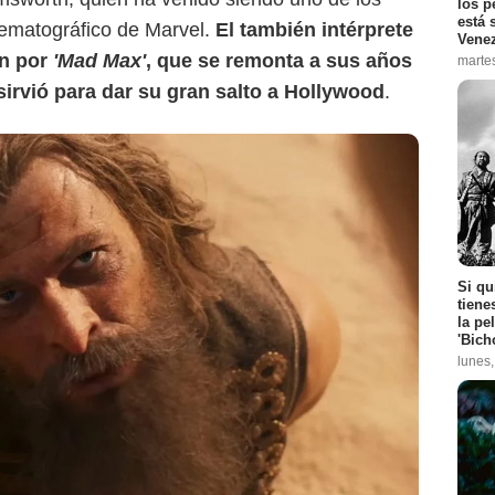
los p
está 
nematográfico de Marvel.
El también intérprete
Vene
n por
'Mad Max'
, que se remonta a sus años
marte
sirvió para dar su gran salto a Hollywood
.
Si qu
tiene
la pe
'Bich
lunes