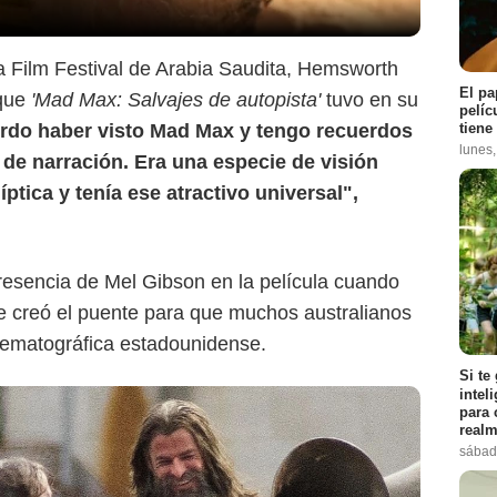
 2022 BACKGRID, Inc.
a Film Festival de Arabia Saudita, Hemsworth
El pa
 que
'Mad Max: Salvajes de autopista'
tuvo en su
pelíc
tiene
rdo haber visto Mad Max y tengo recuerdos
lunes
 de narración. Era una especie de visión
ptica y tenía ese atractivo universal",
esencia de Mel Gibson en la película cuando
e creó el puente para que muchos australianos
inematográfica estadounidense.
Si te
intel
para 
realm
sábad