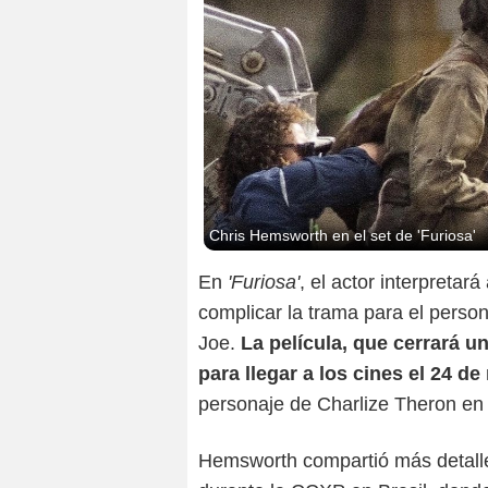
Chris Hemsworth en el set de 'Furiosa'
En
'Furiosa'
, el actor interpreta
complicar la trama para el person
Joe.
La película, que cerrará un
para llegar a los cines el 24 d
personaje de Charlize Theron e
Hemsworth compartió más detalle