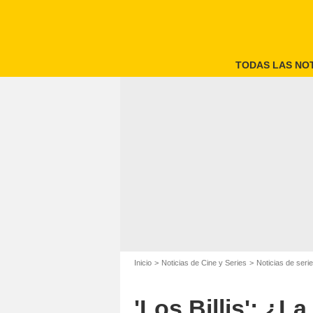
TODAS LAS NOT
Inicio
Noticias de Cine y Series
Noticias de seri
'Los Billis': ¿