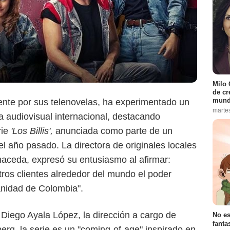
Milo 
de cr
mund
ente por sus telenovelas, ha experimentado un
marte
Prime Video
ia audiovisual internacional, destacando
rie
'Los Billis',
anunciada como parte de un
el año pasado. La directora de originales locales
aceda, expresó su entusiasmo al afirmar:
ros clientes alrededor del mundo el poder
manidad de Colombia".
Diego Ayala López, la dirección a cargo de
No es
fanta
erg, la serie es un "coming-of-age" inspirado en