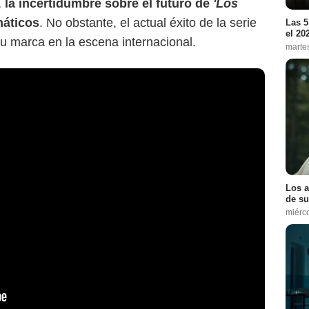
,
la incertidumbre sobre el futuro de
'Los
náticos
. No obstante, el actual éxito de la serie
Las 5
el 20
u marca en la escena internacional.
marte
Los a
de su
miérc