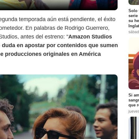
Solo 
serie
egunda temporada aún está pendiente, el éxito
su he
Ingla
rometedor. En palabras de Rodrigo Guerrero,
sábad
Studios, antes del estreno: "
Amazon Studios
 duda en apostar por contenidos que sumen
e producciones originales en América
Si am
sangr
que r
jueve