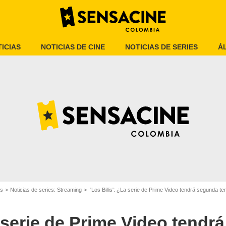
ICIAS
NOTICIAS DE CINE
NOTICIAS DE SERIES
Á
Prime Video
es
Noticias de series: Streaming
'Los Billis': ¿La serie de Prime Video tendrá segunda 
La serie de Prime Video tend