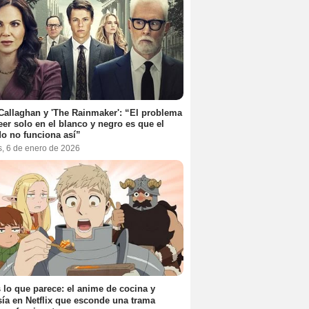
Callaghan y 'The Rainmaker': “El problema
eer solo en el blanco y negro es que el
o no funciona así”
s, 6 de enero de 2026
 lo que parece: el anime de cocina y
sía en Netflix que esconde una trama