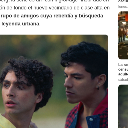
oscur
lunes
ón de fondo el nuevo vecindario de clase alta en
 grupo de amigos cuya rebeldía y búsqueda
a leyenda urbana
.
La se
censu
adul
sábad
Prime Video