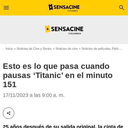
menu
search
Inicio
Noticias de Cine y Series
Noticias de cine
Noticias de películas: Película - ¿Sabías que...?
Esto es lo que pasa cuando
pausas ‘Titanic’ en el minuto
151
'Titanic'
17/11/2023 a las 9:00 a. m.
Compartir esta noticia
25 años después de su salida original, la cinta de