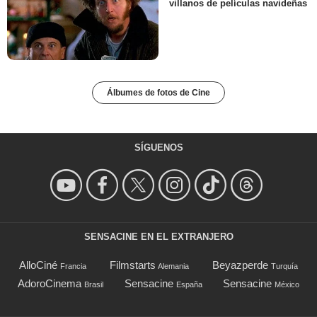
villanos de películas navideñas
Álbumes de fotos de Cine
SÍGUENOS
SENSACINE EN EL EXTRANJERO
AlloCiné
Filmstarts
Beyazperde
Francia
Alemania
Turquía
AdoroCinema
Sensacine
Sensacine
Brasil
España
México