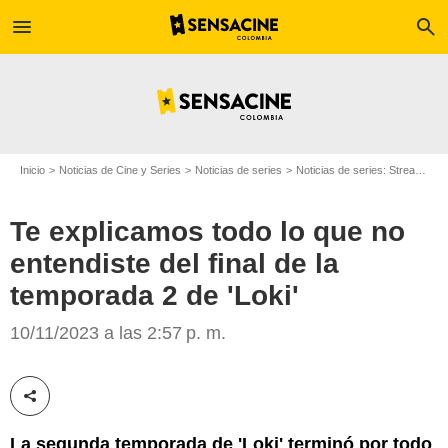
menu
search
Inicio
Noticias de Cine y Series
Noticias de series
Noticias de series: Streaming
Te explicamos todo lo que no
entendiste del final de la
temporada 2 de 'Loki'
Espinof
10/11/2023 a las 2:57 p. m.
Compartir esta noticia
La segunda temporada de 'Loki' terminó por todo