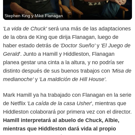
Stephen King y Mike Flanagan
'La vida de Chuck'
será una más de las adaptaciones
de la obra de King que dirija Flanagan, luego de
haber estado detrás de
'Doctor Sueño'
y
'El Juego de
Gerald
'. Junto a Hamill y Hiddleston, Flanagan
planea gestar una cinta a la altura, y no podría ser
distinto después de sus buenos trabajos con
'Misa de
medianoche'
y
'La maldición de Hill House'
.
SensaCine
Mark Hamill ya ha trabajado con Flanagan en la serie
de Netflix
'La caída de la casa Usher
', mientras que
Hiddleston colaborará por primera vez con el director.
Hamill interpretará al abuelo de Chuck, Albie,
mientras que Hiddleston dará vida al propio