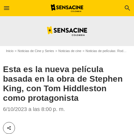
menu
search
Inicio
Noticias de Cine y Series
Noticias de cine
Noticias de películas: Rodajes
Esta es la nueva película
basada en la obra de Stephen
King, con Tom Hiddleston
como protagonista
SensaCine
6/10/2023 a las 8:00 p. m.
Compartir esta noticia