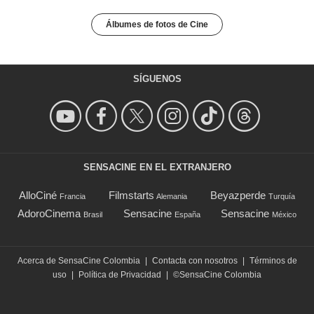
Álbumes de fotos de Cine
SÍGUENOS
SENSACINE EN EL EXTRANJERO
AlloCiné
Filmstarts
Beyazperde
Francia
Alemania
Turquía
AdoroCinema
Sensacine
Sensacine
Brasil
España
México
Acerca de SensaCine Colombia
|
Contacta con nosotros
|
Términos de
uso
|
Política de Privacidad
|
©SensaCine Colombia