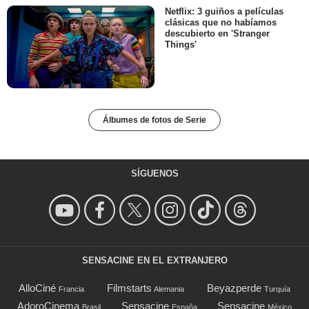
Netflix: 3 guiños a películas
clásicas que no habíamos
descubierto en 'Stranger
Things'
Álbumes de fotos de Serie
SÍGUENOS
SENSACINE EN EL EXTRANJERO
AlloCiné
Filmstarts
Beyazperde
Francia
Alemania
Turquía
AdoroCinema
Sensacine
Sensacine
Brasil
España
México