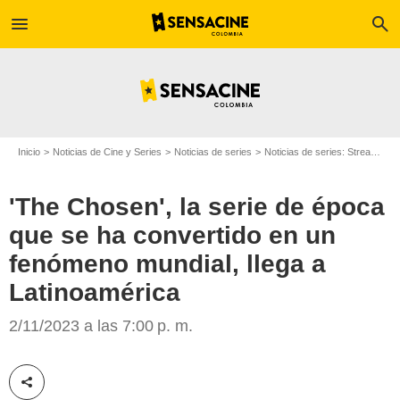
menu
search
Inicio
Noticias de Cine y Series
Noticias de series
Noticias de series: Streaming
'The Chosen', la serie de época
que se ha convertido en un
'The Chosen'
fenómeno mundial, llega a
Latinoamérica
2/11/2023 a las 7:00 p. m.
Compartir esta noticia