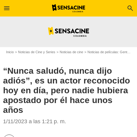
menu
search
Inicio
Noticias de Cine y Series
Noticias de cine
Noticias de películas: Gente
“N
“Nunca saludó, nunca dijo
adiós”, es un actor reconocido
hoy en día, pero nadie hubiera
apostado por él hace unos
años
Espinof
1/11/2023 a las 1:21 p. m.