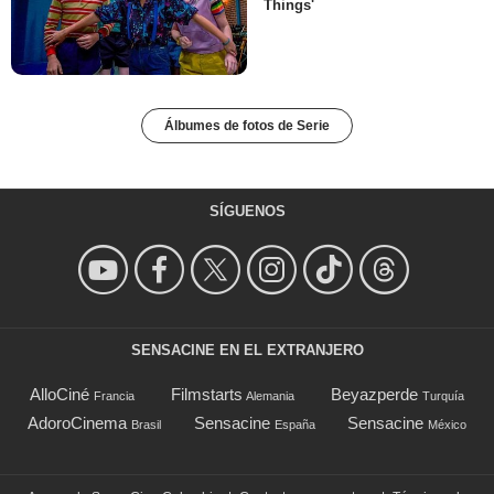
Things'
Álbumes de fotos de Serie
SÍGUENOS
SENSACINE EN EL EXTRANJERO
AlloCiné
Filmstarts
Beyazperde
Francia
Alemania
Turquía
AdoroCinema
Sensacine
Sensacine
Brasil
España
México