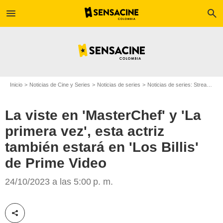
menu
search
Inicio
Noticias de Cine y Series
Noticias de series
Noticias de series: Streaming
La viste en 'MasterChef' y 'La
primera vez', esta actriz
también estará en 'Los Billis'
de Prime Video
Cartel
24/10/2023 a las 5:00 p. m.
Compartir esta noticia