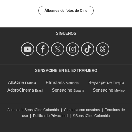
Álbumes de fotos de Cine
SÍGUENOS
SENSACINE EN EL EXTRANJERO
AlloCiné
Filmstarts
Beyazperde
Francia
Alemania
Turquía
AdoroCinema
Sensacine
Sensacine
Brasil
España
México
Acerca de SensaCine Colombia
|
Contacta con nosotros
|
Términos de
uso
|
Política de Privacidad
|
©SensaCine Colombia