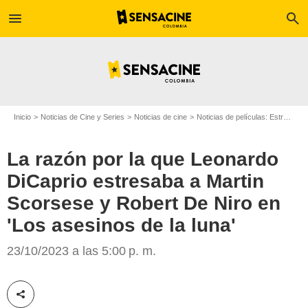
menu
search
Inicio
Noticias de Cine y Series
Noticias de cine
Noticias de películas: Estreno de película
La razón por la que Leonardo
DiCaprio estresaba a Martin
Scorsese y Robert De Niro en
'Los asesinos de la luna'
Apple TV+
23/10/2023 a las 5:00 p. m.
Compartir esta noticia