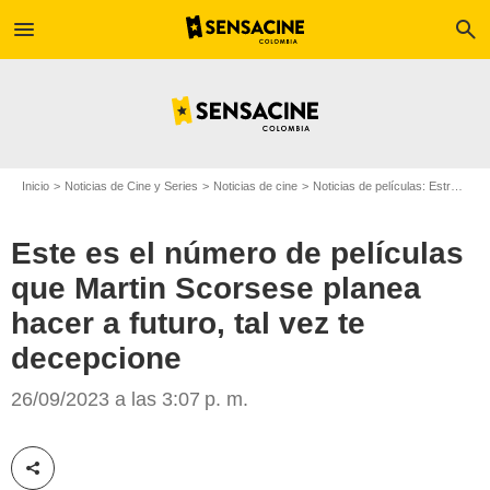
menu
search
Inicio
Noticias de Cine y Series
Noticias de cine
Noticias de películas: Estreno de película
Este es el número de películas
que Martin Scorsese planea
hacer a futuro, tal vez te
decepcione
Martin Scorsese/Copyright Warner Bros. France
26/09/2023 a las 3:07 p. m.
Compartir esta noticia