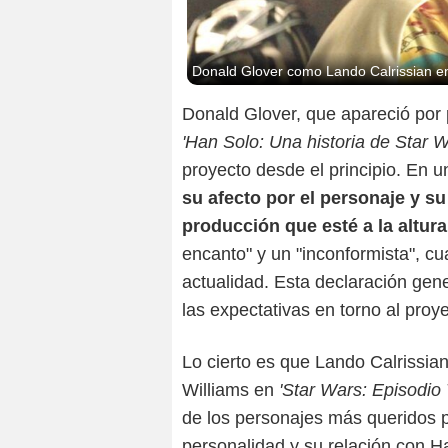
Donald Glover como Lando Calrissian en 
Donald Glover, que apareció por 
'Han Solo: Una historia de Star 
proyecto desde el principio. En u
su afecto por el personaje y s
producción que esté a la altura
encanto" y un "inconformista", cu
actualidad. Esta declaración gen
las expectativas en torno al proye
Lo cierto es que Lando Calrissian
Williams en
'Star Wars: Episodio 
de los personajes más queridos p
personalidad y su relación con H