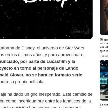
Si qu
moder
ver e
taforma de Disney, el universo de Star Wars
que n
s en los últimos años, y para aprovechar el
marte
unciado, por parte de Lucasfilm y la
Disney
royecto en torno al personaje de Lando
nald Glover, no se hará en formato serie
,
drá su propia película.
onaje ha dado un giro inesperado. Este cambio de
n como incertidumbre entre los fanáticos de la
La tr
s de esta decisión han comenzado a emerger.