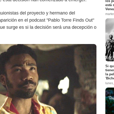
los p
está 
Vene
uionistas del proyecto y hermano del
marte
parición en el podcast "Pablo Torre Finds Out"
que surge es si la decisión será una decepción o
Si qu
tiene
la pe
'Bich
lunes