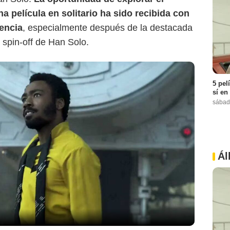
a película en solitario ha sido recibida con
iencia
, especialmente después de la destacada
 spin-off de Han Solo.
5 pel
sí en
sábad
Ál