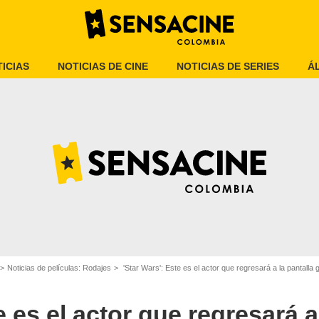
ICIAS
NOTICIAS DE CINE
NOTICIAS DE SERIES
Á
Disney
Noticias de películas: Rodajes
'Star Wars': Este es el actor que regresará a la pantalla
e es el actor que regresará a