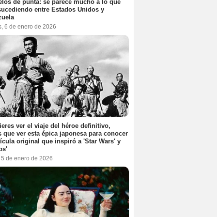
elos de punta: se parece mucho a lo que
sucediendo entre Estados Unidos y
zuela
s, 6 de enero de 2026
ieres ver el viaje del héroe definitivo,
s que ver esta épica japonesa para conocer
lícula original que inspiró a 'Star Wars' y
os'
, 5 de enero de 2026