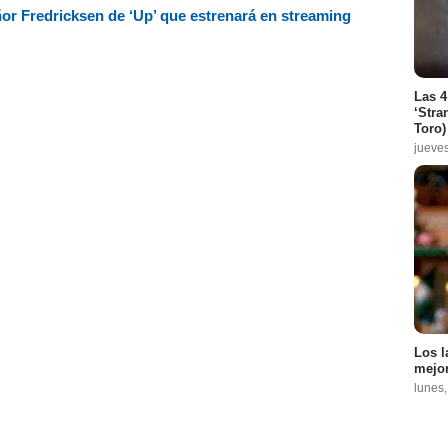
señor Fredricksen de ‘Up’ que estrenará en streaming
Las 4
‘Stra
Toro)
jueve
Los l
mejor
lunes