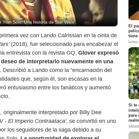
'Han Solo: Una historia de Star Wars'
El pa
pelíc
primera vez con Lando Calrissian en la cinta de
tiene
lunes
Wars'
(2018), fue seleccionado para encabezar el
na entrevista con la revista GQ,
Glover expresó
u deseo de interpretarlo nuevamente en una
. Describió a Lando como la "encarnación del
alidades que, según él, son escasas en la
Disney
eró entusiasmo entre los fanáticos y aumentó
cto.
Si te
intel
, originalmente interpretado por Billy Dee
para 
realm
V - El Imperio Contraataca'
, se convirtió en uno
sábad
or los seguidores de la saga debido a su
an Solo.
La oportunidad de explorar el