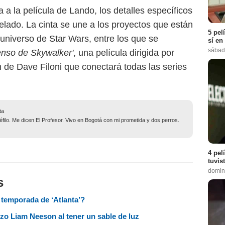
a la película de Lando, los detalles específicos
elado. La cinta se une a los proyectos que están
5 pel
universo de Star Wars, entre los que se
sí en
sábad
enso de Skywalker'
, una película dirigida por
de Dave Filoni que conectará todas las series
ta
filo. Me dicen El Profesor. Vivo en Bogotá con mi prometida y dos perros.
4 pel
tuvis
domin
s
a temporada de ‘Atlanta’?
izo Liam Neeson al tener un sable de luz