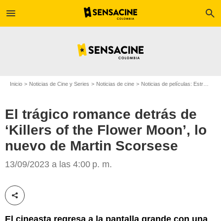
menu
search
Inicio
Noticias de Cine y Series
Noticias de cine
Noticias de películas: Estreno de película
El trágico romance detrás de
‘Killers of the Flower Moon’, lo
'Killers of the Flower Moon'
nuevo de Martin Scorsese
13/09/2023 a las 4:00 p. m.
Compartir esta noticia
El cineasta regresa a la pantalla grande con una