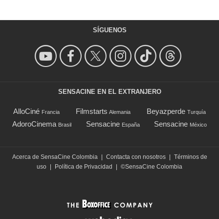
SÍGUENOS
SENSACINE EN EL EXTRANJERO
AlloCiné
Filmstarts
Beyazperde
Francia
Alemania
Turquía
AdoroCinema
Sensacine
Sensacine
Brasil
España
México
Acerca de SensaCine Colombia
|
Contacta con nosotros
|
Términos de
uso
|
Política de Privacidad
|
©SensaCine Colombia