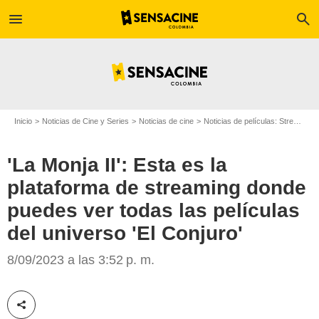
menu
search
Inicio
Noticias de Cine y Series
Noticias de cine
Noticias de películas: Streaming
'La Monja II': Esta es la
plataforma de streaming donde
puedes ver todas las películas
del universo 'El Conjuro'
La plataforma de streaming donde puedes ver 'La Monja' y todas las películas
8/09/2023 a las 3:52 p. m.
del universo 'El conjuro'.
Compartir esta noticia