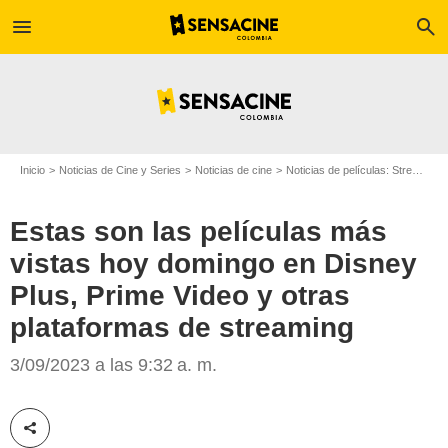
menu
search
Inicio
Noticias de Cine y Series
Noticias de cine
Noticias de películas: Streaming
Estas son las películas más
vistas hoy domingo en Disney
Plus, Prime Video y otras
plataformas de streaming
'Rojo, blanco y sangre azul'/Copyright Amazon Studios
3/09/2023 a las 9:32 a. m.
Compartir esta noticia