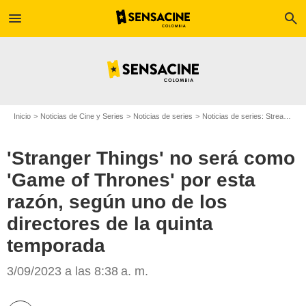
menu
search
Inicio
Noticias de Cine y Series
Noticias de series
Noticias de series: Streaming
'Stranger Things' no será como
'Game of Thrones' por esta
razón, según uno de los
directores de la quinta
temporada
3/09/2023 a las 8:38 a. m.
Uno de los directores de 'Stranger Things' habla sobre la quinta temporada y
compara la serie con 'Game of Thrones'