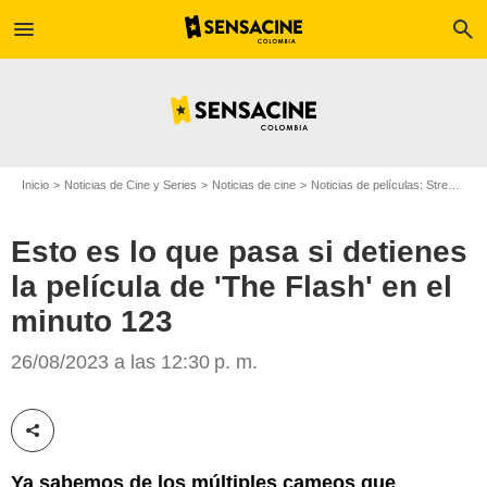
menu
search
Inicio
Noticias de Cine y Series
Noticias de cine
Noticias de películas: Streaming
Esto es lo que pasa si detienes
la película de 'The Flash' en el
minuto 123
SensaCine.
26/08/2023 a las 12:30 p. m.
Compartir esta noticia
Ya sabemos de los múltiples cameos que