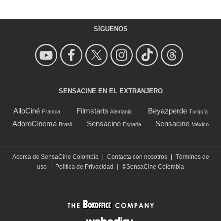
SÍGUENOS
SENSACINE EN EL EXTRANJERO
AlloCiné
Filmstarts
Beyazperde
Francia
Alemania
Turquía
AdoroCinema
Sensacine
Sensacine
Brasil
España
México
Acerca de SensaCine Colombia
|
Contacta con nosotros
|
Términos de
uso
|
Política de Privacidad
|
©SensaCine Colombia