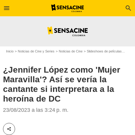
menu
search
Inicio
Noticias de Cine y Series
Noticias de Cine
Slideshows de películas
¿Jenni
¿Jennifer López como 'Mujer
Maravilla'? Así se vería la
cantante si interpretara a la
heroína de DC
La madre: Jennifer Lopez/Copyright Eric Milner-Netflix
23/08/2023 a las 3:24 p. m.
Compartir esta noticia