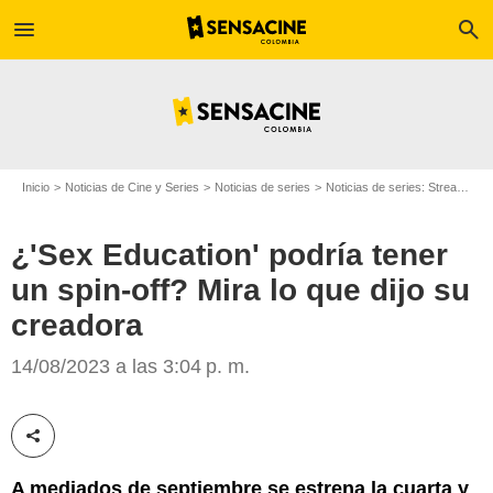
menu
search
Inicio
Noticias de Cine y Series
Noticias de series
Noticias de series: Streaming
¿'Sex Education' podría tener
un spin-off? Mira lo que dijo su
creadora
'Sex Education'
14/08/2023 a las 3:04 p. m.
Compartir esta noticia
A mediados de septiembre se estrena la cuarta y