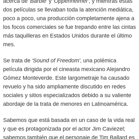
acerca de
'Barbie'
y
'Oppenheimer'
, y mientras estas
dos películas se llevaban toda la atención mediática,
poco a poco, una producción completamente ajena a
los focos comerciales se fue trepando entre las cintas
más taquilleras en Estados Unidos durante el último
mes.
Se trata de
'Sound of Freedom'
, una polémica
película dirigida por el cineasta mexicano Alejandro
Gómez Monteverde. Este largometraje ha causado
revuelo y ha sido ampliamente discutido en redes
sociales y sitios especializados debido a su valiente
abordaje de la trata de menores en Latinoamérica.
Smash México.
Sabemos que está basada en un caso de la vida real
y que es protagonizada por el actor Jim Caviezel;
sabemos también que el personaje de Tim Ballard es