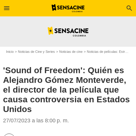
menu
search
Inicio
Noticias de Cine y Series
Noticias de cine
Noticias de películas: Estreno de película
'Sound of Freedom': Quién es
Alejandro Gómez Monteverde,
el director de la película que
causa controversia en Estados
Unidos
SensaCine
27/07/2023 a las 8:00 p. m.