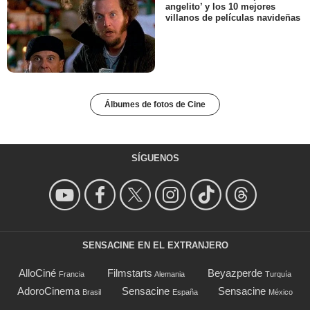
angelito’ y los 10 mejores
villanos de películas navideñas
Álbumes de fotos de Cine
SÍGUENOS
SENSACINE EN EL EXTRANJERO
AlloCiné
Filmstarts
Beyazperde
Francia
Alemania
Turquía
AdoroCinema
Sensacine
Sensacine
Brasil
España
México