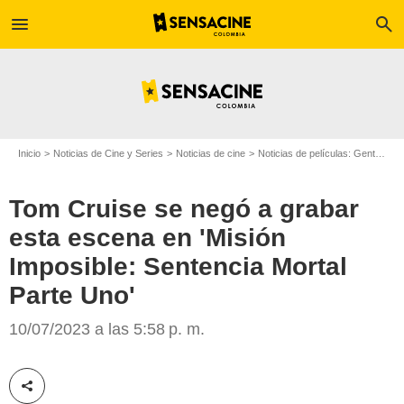
menu
search
Inicio
Noticias de Cine y Series
Noticias de cine
Noticias de películas: Gente
To
Tom Cruise se negó a grabar
esta escena en 'Misión
Imposible: Sentencia Mortal
Parte Uno'
Misión imposible
10/07/2023 a las 5:58 p. m.
Compartir esta noticia